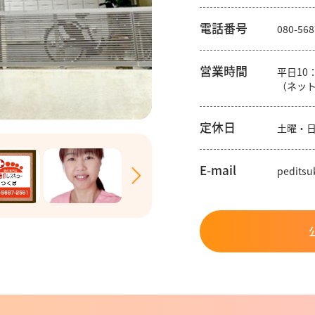
電話番号
080-568
営業時間
平日10
（ネット
定休日
土曜・
E-mail
pedits