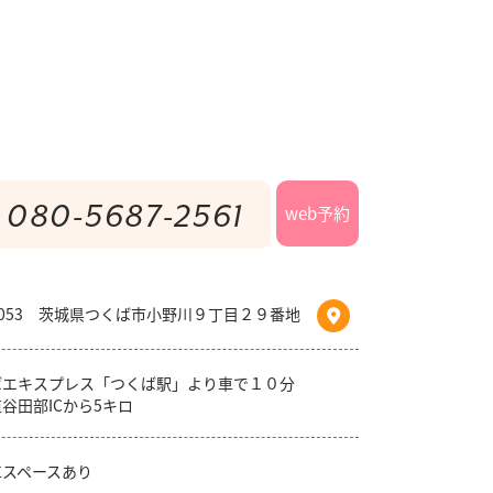
080-5687-2561
web予約
-0053 茨城県つくば市小野川９丁目２９番地
ばエキスプレス「つくば駅」より車で１０分
谷田部ICから5キロ
車スペースあり