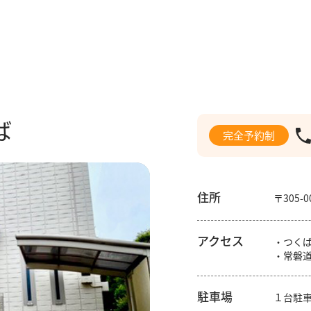
ば
完全予約制
住所
〒305
アクセス
・つく
・常磐道
駐車場
１台駐