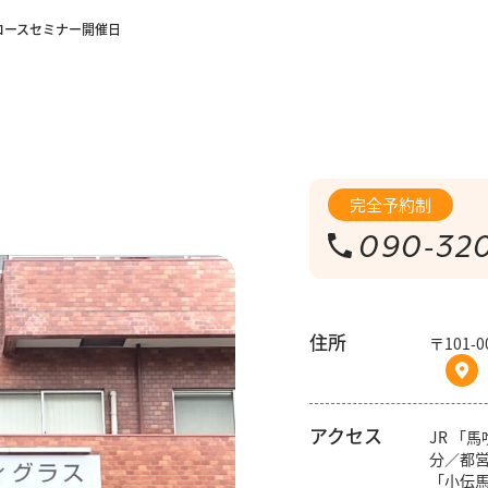
クコースセミナー開催日
完全予約制
090-32
住所
〒101
アクセス
JR 「
分／都営
「小伝馬