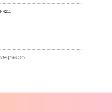
9-4211
q53@gmail.com