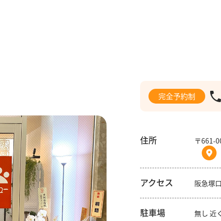
完全予約制
住所
〒661-
アクセス
阪急塚
駐車場
無し 近