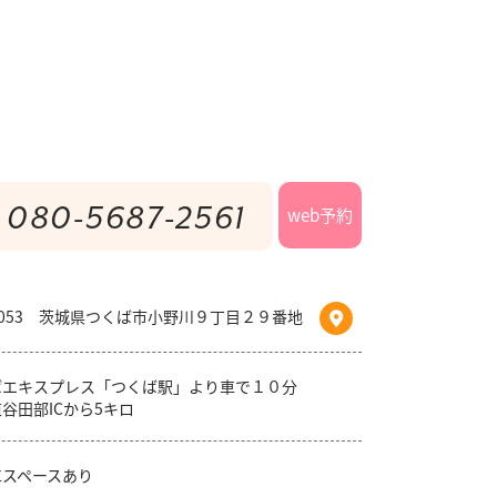
080-5687-2561
web予約
-0053 茨城県つくば市小野川９丁目２９番地
ばエキスプレス「つくば駅」より車で１０分
谷田部ICから5キロ
車スペースあり