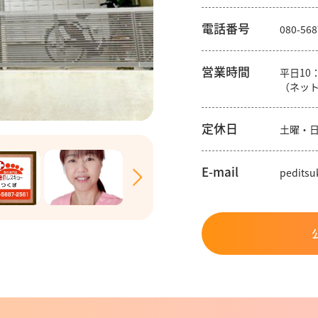
電話番号
080-568
営業時間
平日10
（ネット
定休日
土曜・
E-mail
pedits