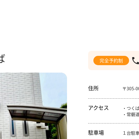
ば
完全予約制
住所
〒305
アクセス
・つく
・常磐道
駐車場
１台駐